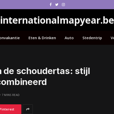
Facebook
Twitter
Instagram
internationalmapyear.be
onvakantie
Eten & Drinken
Auto
Stedentrip
V
 de schoudertas: stijl
ecombineerd
7 MINS READ
Pinterest