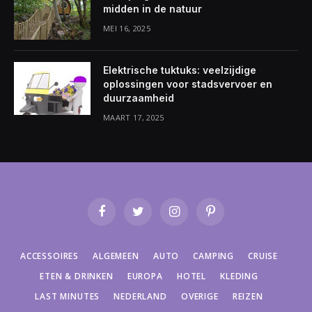
midden in de natuur
MEI 16, 2025
Elektrische tuktuks: veelzijdige
oplossingen voor stadsvervoer en
duurzaamheid
MAART 17, 2025
Facebook
Twitter
Instagram
Pinterest
ACCESSOIRES
ALGEMEEN
AUTO
CAMPING
CRUISE
ETEN & DRINKEN
EUROPA
HOTEL
KLEDING
LAST MINUTES
NEDERLAND
OVERIGE
REIZEN