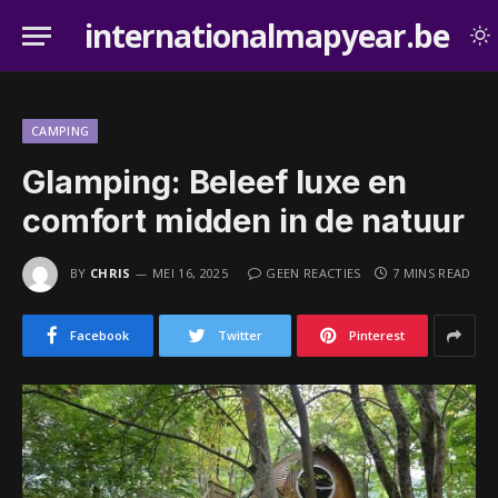
internationalmapyear.be
CAMPING
Glamping: Beleef luxe en
comfort midden in de natuur
BY
CHRIS
MEI 16, 2025
GEEN REACTIES
7 MINS READ
Facebook
Twitter
Pinterest