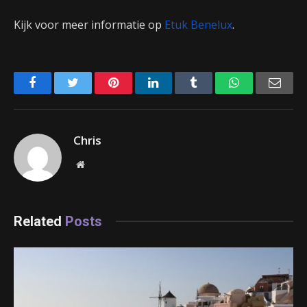
Kijk voor meer informatie op
Etuk Benelux
.
Facebook
Twitter
Pinterest
LinkedIn
Tumblr
WhatsApp
Emai
Chris
Website
Related
Posts